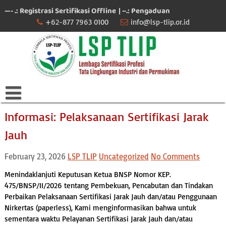
Skip
—- .: Registrasi Sertifikasi Offline
| –.: Pengaduan
to
+62-877 7963 0100
info@lsp-tlip.or.id
content
Informasi: Pelaksanaan Sertifikasi Jarak
Jauh
February 23, 2026
LSP TLIP
Uncategorized
No Comments
Menindaklanjuti Keputusan Ketua BNSP Nomor KEP.
475/BNSP/II/2026 tentang Pembekuan, Pencabutan dan Tindakan
Perbaikan Pelaksanaan Sertifikasi Jarak Jauh dan/atau Penggunaan
Nirkertas (paperless), Kami menginformasikan bahwa untuk
sementara waktu Pelayanan Sertifikasi Jarak Jauh dan/atau