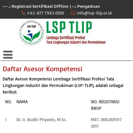
Skip
—- .: Registrasi Sertifikasi Offline
| –.: Pengaduan
to
+62-877 7963 0100
info@lsp-tlip.or.id
content
Daftar Asesor Kompetensi
Daftar Asesor Kompetensi Lembaga Sertifikasi Profesi Tata
Lingkungan Industri dan Permukiman (LSP-TLIP), adalah sebagai
berikut:
NO.
NAMA
NO. REGISTRASI
BNSP
1
Dr. Ir. Budhi Priyanto, M.Sc.
MET. 000.001597
2017