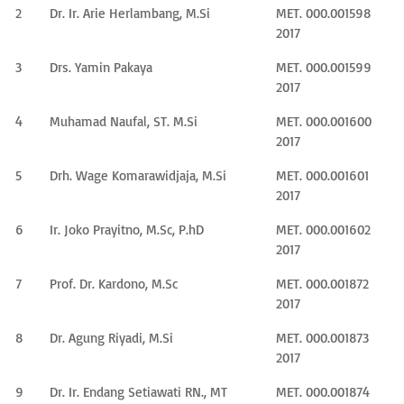
2
Dr. Ir. Arie Herlambang, M.Si
MET. 000.001598
2017
3
Drs. Yamin Pakaya
MET. 000.001599
2017
4
Muhamad Naufal, ST. M.Si
MET. 000.001600
2017
5
Drh. Wage Komarawidjaja, M.Si
MET. 000.001601
2017
6
Ir. Joko Prayitno, M.Sc, P.hD
MET. 000.001602
2017
7
Prof. Dr. Kardono, M.Sc
MET. 000.001872
2017
8
Dr. Agung Riyadi, M.Si
MET. 000.001873
2017
9
Dr. Ir. Endang Setiawati RN., MT
MET. 000.001874