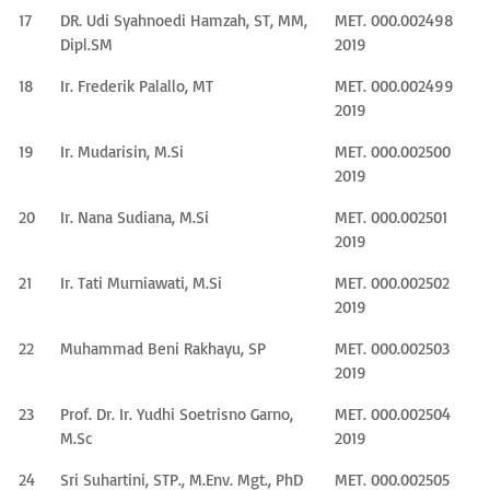
17
DR. Udi Syahnoedi Hamzah, ST, MM,
MET. 000.002498
Dipl.SM
2019
18
Ir. Frederik Palallo, MT
MET. 000.002499
2019
19
Ir. Mudarisin, M.Si
MET. 000.002500
2019
20
Ir. Nana Sudiana, M.Si
MET. 000.002501
2019
21
Ir. Tati Murniawati, M.Si
MET. 000.002502
2019
22
Muhammad Beni Rakhayu, SP
MET. 000.002503
2019
23
Prof. Dr. Ir. Yudhi Soetrisno Garno,
MET. 000.002504
M.Sc
2019
24
Sri Suhartini, STP., M.Env. Mgt., PhD
MET. 000.002505