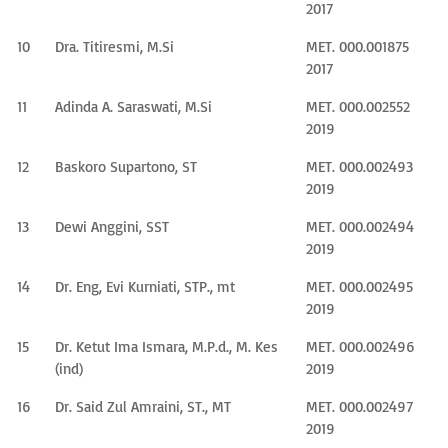
2017
10
Dra. Titiresmi, M.Si
MET. 000.001875
2017
11
Adinda A. Saraswati, M.Si
MET. 000.002552
2019
12
Baskoro Supartono, ST
MET. 000.002493
2019
13
Dewi Anggini, SST
MET. 000.002494
2019
14
Dr. Eng, Evi Kurniati, STP., mt
MET. 000.002495
2019
15
Dr. Ketut Ima Ismara, M.P.d., M. Kes
MET. 000.002496
(ind)
2019
16
Dr. Said Zul Amraini, ST., MT
MET. 000.002497
2019