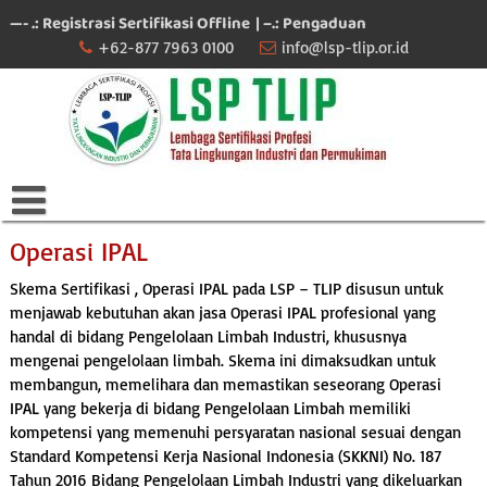
Skip
—- .: Registrasi Sertifikasi Offline
| –.: Pengaduan
to
+62-877 7963 0100
info@lsp-tlip.or.id
content
Operasi IPAL
Skema Sertifikasi , Operasi IPAL pada LSP – TLIP disusun untuk
menjawab kebutuhan akan jasa Operasi IPAL profesional yang
handal di bidang Pengelolaan Limbah Industri, khususnya
mengenai pengelolaan limbah. Skema ini dimaksudkan untuk
membangun, memelihara dan memastikan seseorang Operasi
IPAL yang bekerja di bidang Pengelolaan Limbah memiliki
kompetensi yang memenuhi persyaratan nasional sesuai dengan
Standard Kompetensi Kerja Nasional Indonesia (SKKNI) No. 187
Tahun 2016 Bidang Pengelolaan Limbah Industri yang dikeluarkan