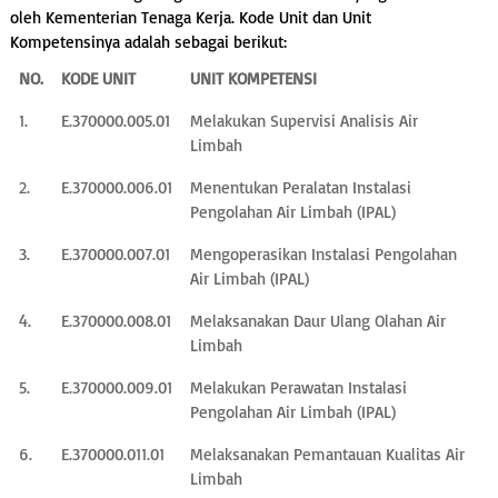
oleh Kementerian Tenaga Kerja. Kode Unit dan Unit
Kompetensinya adalah sebagai berikut:
NO.
KODE UNIT
UNIT KOMPETENSI
1.
E.370000.005.01
Melakukan Supervisi Analisis Air
Limbah
2.
E.370000.006.01
Menentukan Peralatan Instalasi
Pengolahan Air Limbah (IPAL)
3.
E.370000.007.01
Mengoperasikan Instalasi Pengolahan
Air Limbah (IPAL)
4.
E.370000.008.01
Melaksanakan Daur Ulang Olahan Air
Limbah
5.
E.370000.009.01
Melakukan Perawatan Instalasi
Pengolahan Air Limbah (IPAL)
6.
E.370000.011.01
Melaksanakan Pemantauan Kualitas Air
Limbah