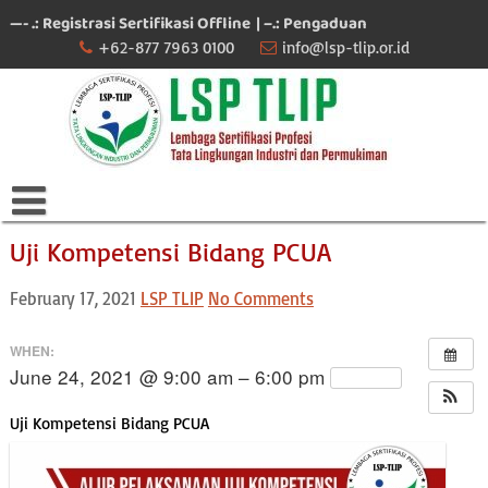
Skip
—- .: Registrasi Sertifikasi Offline
| –.: Pengaduan
to
+62-877 7963 0100
info@lsp-tlip.or.id
content
Uji Kompetensi Bidang PCUA
February 17, 2021
LSP TLIP
No Comments
WHEN:
June 24, 2021 @ 9:00 am – 6:00 pm
Repeats
Uji Kompetensi Bidang PCUA