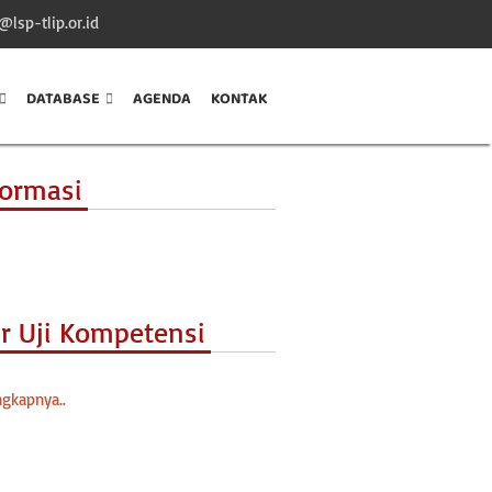
@lsp-tlip.or.id
DATABASE
AGENDA
KONTAK
formasi
ur Uji Kompetensi
gkapnya..