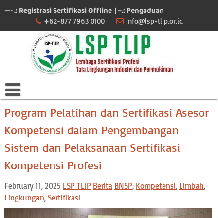
Skip
—- .: Registrasi Sertifikasi Offline
| –.: Pengaduan
to
+62-877 7963 0100
info@lsp-tlip.or.id
content
Program Pelatihan dan Sertifikasi Asesor
Kompetensi dalam Pengembangan
Sistem dan Pelaksanaan Sertifikasi
Kompetensi Profesi
February 11, 2025
LSP TLIP
Berita
BNSP
,
Kompetensi
,
Limbah
,
Lingkungan
,
Sertifikasi